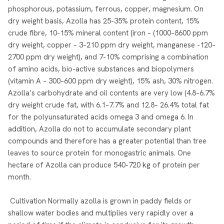
phosphorous, potassium, ferrous, copper, magnesium. On
dry weight basis, Azolla has 25-35% protein content, 15%
crude fibre, 10-15% mineral content (iron – (1000–8600 ppm
dry weight, copper – 3–210 ppm dry weight, manganese -120–
2700 ppm dry weight), and 7-10% comprising a combination
of amino acids, bio-active substances and biopolymers
(vitamin A – 300–600 ppm dry weight), 15% ash, 30% nitrogen.
Azolla’s carbohydrate and oil contents are very low (4.8–6.7%
dry weight crude fat, with 6.1–7.7% and 12.8– 26.4% total fat
for the polyunsaturated acids omega 3 and omega 6. In
addition, Azolla do not to accumulate secondary plant
compounds and therefore has a greater potential than tree
leaves to source protein for monogastric animals. One
hectare of Azolla can produce 540-720 kg of protein per
month.
Cultivation Normally azolla is grown in paddy fields or
shallow water bodies and multiplies very rapidly over a