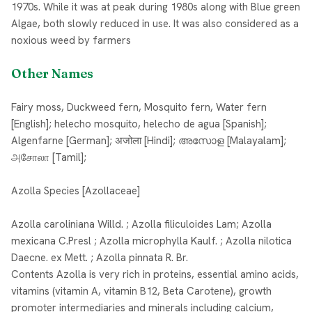
1970s. While it was at peak during 1980s along with Blue green
Algae, both slowly reduced in use. It was also considered as a
noxious weed by farmers
Other Names
Fairy moss, Duckweed fern, Mosquito fern, Water fern
[English]; helecho mosquito, helecho de agua [Spanish];
Algenfarne [German]; अजोला [Hindi]; അസോള [Malayalam];
அசோலா [Tamil];
Azolla Species [Azollaceae]
Azolla caroliniana Willd. ; Azolla filiculoides Lam; Azolla
mexicana C.Presl ; Azolla microphylla Kaulf. ; Azolla nilotica
Daecne. ex Mett. ; Azolla pinnata R. Br.
Contents Azolla is very rich in proteins, essential amino acids,
vitamins (vitamin A, vitamin B12, Beta Carotene), growth
promoter intermediaries and minerals including calcium,