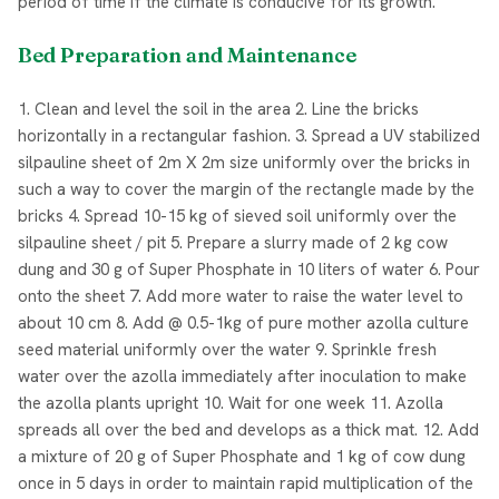
period of time if the climate is conducive for its growth.
Bed Preparation and Maintenance
1. Clean and level the soil in the area 2. Line the bricks
horizontally in a rectangular fashion. 3. Spread a UV stabilized
silpauline sheet of 2m X 2m size uniformly over the bricks in
such a way to cover the margin of the rectangle made by the
bricks 4. Spread 10-15 kg of sieved soil uniformly over the
silpauline sheet / pit 5. Prepare a slurry made of 2 kg cow
dung and 30 g of Super Phosphate in 10 liters of water 6. Pour
onto the sheet 7. Add more water to raise the water level to
about 10 cm 8. Add @ 0.5-1kg of pure mother azolla culture
seed material uniformly over the water 9. Sprinkle fresh
water over the azolla immediately after inoculation to make
the azolla plants upright 10. Wait for one week 11. Azolla
spreads all over the bed and develops as a thick mat. 12. Add
a mixture of 20 g of Super Phosphate and 1 kg of cow dung
once in 5 days in order to maintain rapid multiplication of the